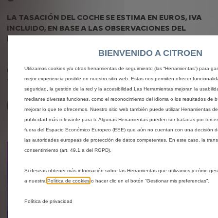
LA TASACIÓN DEL COCHE SE ESTIMA EN EUROS, IVA
INCLUIDO, EN BASE A LAS OBSERVACIONES DEL
MERCADO
BIENVENIDO A CITROEN
Es gratuito, rápido y sin compromiso. Sólo necesitarás
unos minutos para describir tu vehículo y conocer la
Utilizamos cookies y/u otras herramientas de seguimiento (las “Herramientas”) para gar
mejor experiencia posible en nuestro sitio web. Estas nos permiten ofrecer funcionali
tasación estimada.
seguridad, la gestión de la red y la accesibilidad.Las Herramientas mejoran la usabilid
mediante diversas funciones, como el reconocimiento del idioma o los resultados de 
Descúbrelo
mejorar lo que te ofrecemos. Nuestro sitio web también puede utilizar Herramientas de
publicidad más relevante para ti. Algunas Herramientas pueden ser tratadas por terc
fuera del Espacio Económico Europeo (EEE) que aún no cuentan con una decisión d
las autoridades europeas de protección de datos competentes. En este caso, la trans
consentimiento (art. 49.1.a del RGPD).
Si deseas obtener más información sobre las Herramientas que utilizamos y cómo ges
a nuestra
Política de cookies
o hacer clic en el botón “Gestionar mis preferencias”.
Política de privacidad