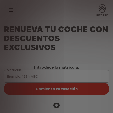
RENUEVA TU COCHE CON
DESCUENTOS
EXCLUSIVOS
Introduce la matrícula:
Matrícula
Comienza tu tasación
O